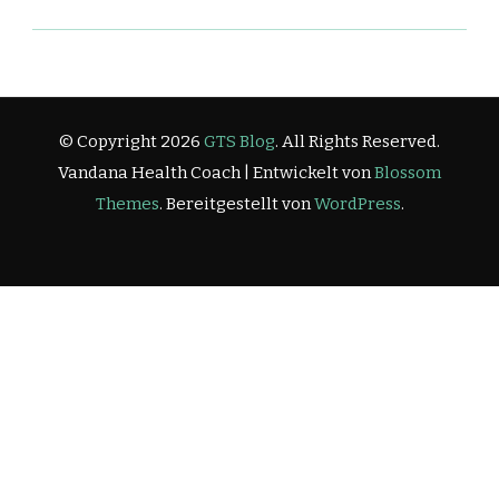
© Copyright 2026
GTS Blog
. All Rights Reserved.
Vandana Health Coach | Entwickelt von
Blossom
Themes
. Bereitgestellt von
WordPress
.